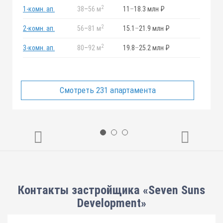
2
1-комн. ап.
38
–
56 м
11
–
18.3 млн ₽
2
2-комн. ап.
56
–
81 м
15.1
–
21.9 млн ₽
2
3-комн. ап.
80
–
92 м
19.8
–
25.2 млн ₽
Смотреть 231 апартамента
Контакты застройщика «Seven Suns
Development»