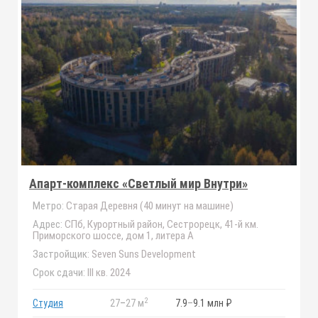
Апарт-комплекс «Светлый мир Внутри»
Метро:
Старая Деревня (40 минут на машине)
Адрес:
СПб, Курортный район, Сестрорецк, 41-й км.
Приморского шоссе, дом 1, литера А
Застройщик:
Seven Suns Development
Срок сдачи:
III кв. 2024
2
Студия
27
–
27 м
7.9
–
9.1 млн ₽