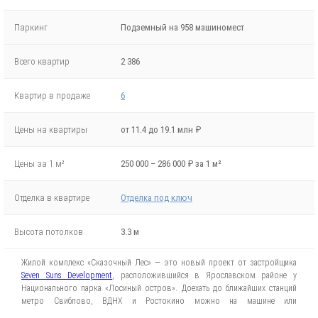
Паркинг
Подземный на 958 машиномест
Всего квартир
2 386
Квартир в продаже
6
Цены на квартиры
от 11.4 до 19.1 млн ₽
Цены за 1 м²
250 000 – 286 000 ₽ за 1 м²
Отделка в квартире
Отделка под ключ
Высота потолков
3.3 м
Жилой комплекс «Сказочный Лес» — это новый проект от застройщика
Seven Suns Development
, расположившийся в Ярославском районе у
Национального парка «Лосиный остров». Доехать до ближайших станций
метро Свиблово, ВДНХ и Ростокино можно на машине или
воспользовавшись общественным транспортом. До МКАД автомобилисты